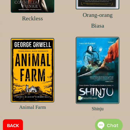
Orang-orang
Reckless
Biasa
Animal Farm
Shinju
BACK