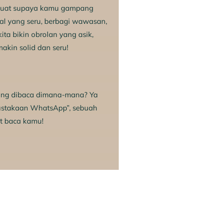
dibuat supaya kamu gampang
al yang seru, berbagi wawasan,
ita bikin obrolan yang asik,
akin solid dan seru!
ang dibaca dimana-mana? Ya
pustakaan WhatsApp”, sebuah
at baca kamu!