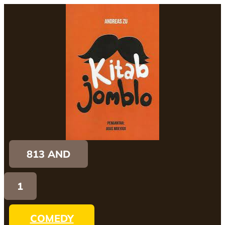
813 AND
1
COMEDY