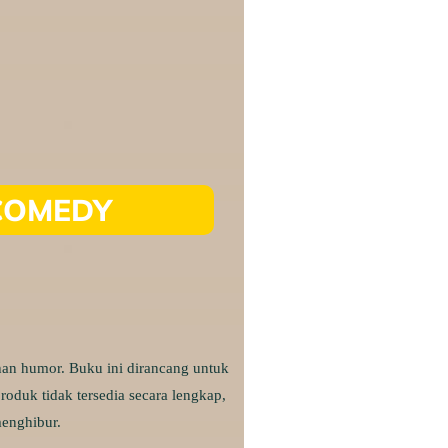
COMEDY
han humor.
Buku ini dirancang untuk
roduk tidak tersedia secara lengkap,
menghibur.