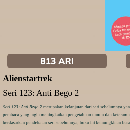
813 ARI
Alienstartrek
Seri 123: Anti Bego 2
Seri 123: Anti Bego 2
merupakan kelanjutan dari seri sebelumnya yan
pembaca yang ingin meningkatkan pengetahuan umum dan keterampil
berdasarkan pendekatan seri sebelumnya, buku ini kemungkinan besar 