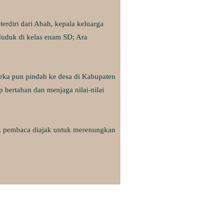
 terdiri dari Abah, kepala keluarga
duduk di kelas enam SD; Ara
eka pun pindah ke desa di Kabupaten
 bertahan dan menjaga nilai-nilai
i, pembaca diajak untuk merenungkan