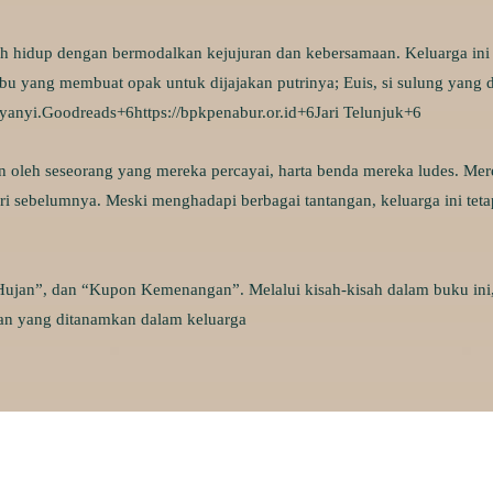
lih hidup dengan bermodalkan kejujuran dan kebersamaan.
Keluarga ini
ibu yang membuat opak untuk dijajakan putrinya; Euis, si sulung yang 
yanyi.
Goodreads
+6
https://bpkpenabur.or.id
+6
Jari Telunjuk
+6
 oleh seseorang yang mereka percayai, harta benda mereka ludes.
Mer
ri sebelumnya.
Meski menghadapi berbagai tantangan, keluarga ini tetap
m Hujan”, dan “Kupon Kemenangan”.
Melalui kisah-kisah dalam buku in
ikan yang ditanamkan dalam keluarga