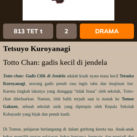
813 TET t
2
DRAMA
Tetsuyo Kuroyanagi
Totto Chan: gadis kecil di jendela
Totto-chan: Gadis Cilik di Jendela
adalah kisah nyata masa kecil
Tetsuko
Kuroyanagi
, seorang gadis penuh rasa ingin tahu dan imajinasi liar.
Karena tingkah lakunya yang dianggap “tidak biasa” oleh sekolah, Totto-
chan dikeluarkan. Namun, titik balik terjadi saat ia masuk ke
Tomoe
Gakuen
, sebuah sekolah unik yang dipimpin oleh Kepala Sekolah
Kobayashi yang bijak dan penuh kasih.
Di Tomoe, pelajaran berlangsung di dalam gerbong kereta tua. Anak-anak
bebas memilih urutan pelajaran, bebas bertanya, bermain, dan menjadi diri