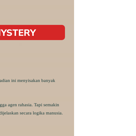
YSTERY
jadian ini menyisakan banyak
ngga agen rahasia. Tapi semakin
dijelaskan secara logika manusia.