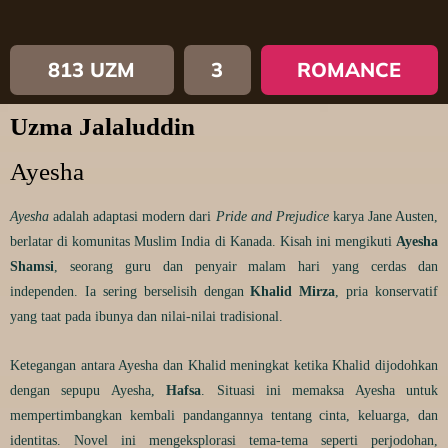
813 UZM
3
ROMANCE
Uzma Jalaluddin
Ayesha
Ayesha
adalah adaptasi modern dari
Pride and Prejudice
karya Jane Austen,
berlatar di komunitas Muslim India di Kanada. Kisah ini mengikuti
Ayesha
Shamsi
, seorang guru dan penyair malam hari yang cerdas dan
independen. Ia sering berselisih dengan
Khalid Mirza
, pria konservatif
yang taat pada ibunya dan nilai-nilai tradisional.
Ketegangan antara Ayesha dan Khalid meningkat ketika Khalid dijodohkan
dengan sepupu Ayesha,
Hafsa
. Situasi ini memaksa Ayesha untuk
mempertimbangkan kembali pandangannya tentang cinta, keluarga, dan
identitas. Novel ini mengeksplorasi tema-tema seperti perjodohan,