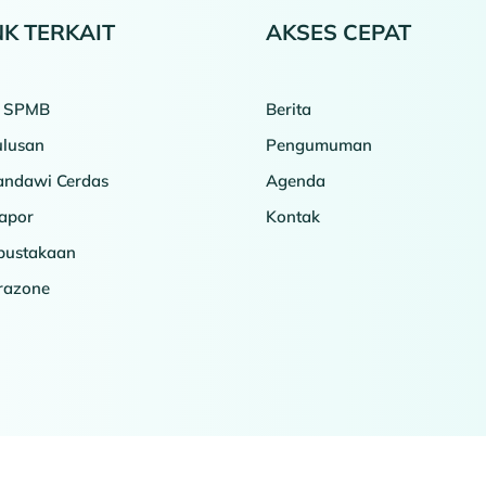
NK TERKAIT
AKSES CEPAT
o SPMB
Berita
ulusan
Pengumuman
ndawi Cerdas
Agenda
apor
Kontak
pustakaan
erazone
Copyright © 2026 SMAN 2 Slawi