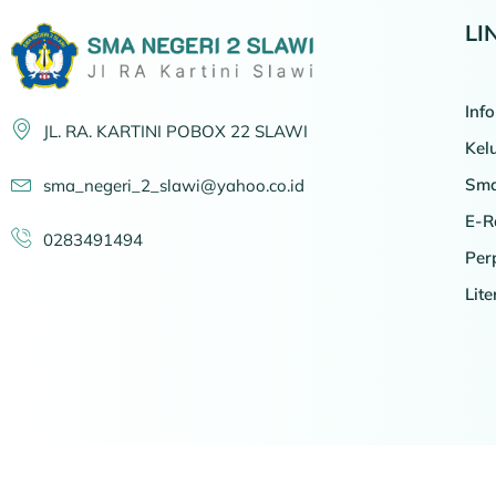
LI
Inf
JL. RA. KARTINI POBOX 22 SLAWI
Kel
Sma
sma_negeri_2_slawi@yahoo.co.id
E-R
0283491494
Per
Lit