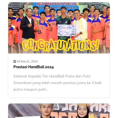
04 March, 2024
Prestasi HandBall 2024
Selamat Kepada Tim HandBall Putra dan Putri
Smandawi yang telah meraih prestasi juara ke 3 baik
putra maupun putri...