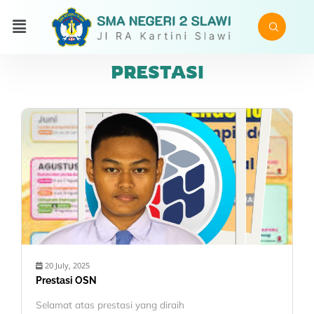
PRESTASI
20 July, 2025
Prestasi OSN
Selamat atas prestasi yang diraih