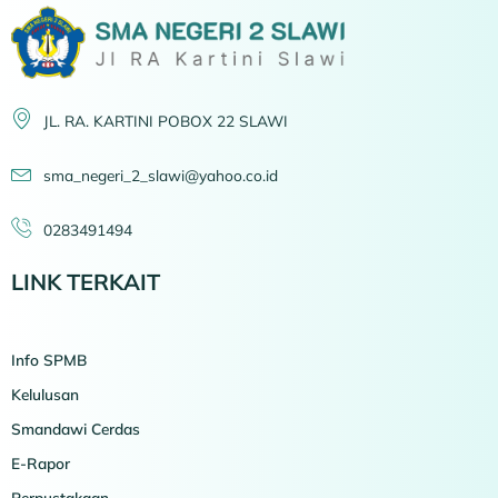
JL. RA. KARTINI POBOX 22 SLAWI
sma_negeri_2_slawi@yahoo.co.id
0283491494
LINK TERKAIT
Info SPMB
Kelulusan
Smandawi Cerdas
E-Rapor
Perpustakaan