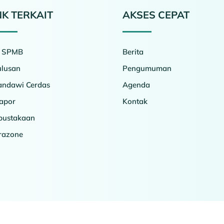
NK TERKAIT
AKSES CEPAT
o SPMB
Berita
ulusan
Pengumuman
ndawi Cerdas
Agenda
apor
Kontak
pustakaan
erazone
Copyright © 2026 SMAN 2 Slawi