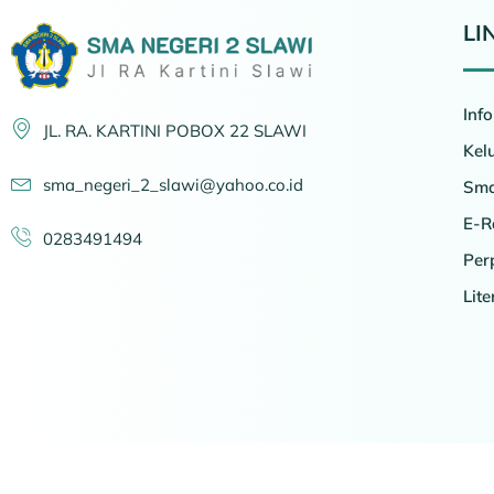
LI
Inf
JL. RA. KARTINI POBOX 22 SLAWI
Kel
sma_negeri_2_slawi@yahoo.co.id
Sma
E-R
0283491494
Per
Lit