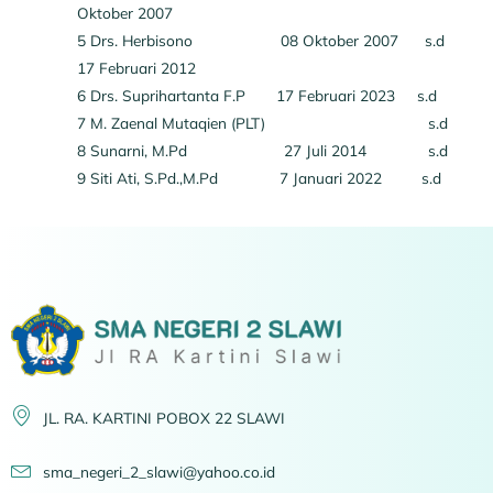
Oktober 2007
5 Drs. Herbisono 08 Oktober 2007 s.d
17 Februari 2012
6 Drs. Suprihartanta F.P 17 Februari 2023 s.d
7 M. Zaenal Mutaqien (PLT) s.d
8 Sunarni, M.Pd 27 Juli 2014 s.d
9 Siti Ati, S.Pd.,M.Pd 7 Januari 2022 s.d
JL. RA. KARTINI POBOX 22 SLAWI
sma_negeri_2_slawi@yahoo.co.id