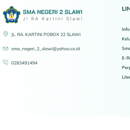
LI
Inf
JL. RA. KARTINI POBOX 22 SLAWI
Kel
Sma
sma_negeri_2_slawi@yahoo.co.id
E-R
0283491494
Per
Lit