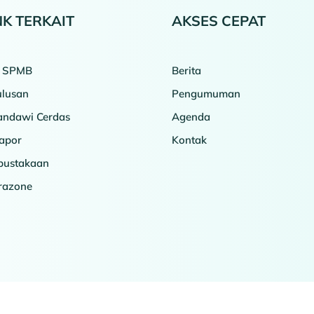
NK TERKAIT
AKSES CEPAT
o SPMB
Berita
ulusan
Pengumuman
ndawi Cerdas
Agenda
apor
Kontak
pustakaan
erazone
Copyright © 2026 SMAN 2 Slawi