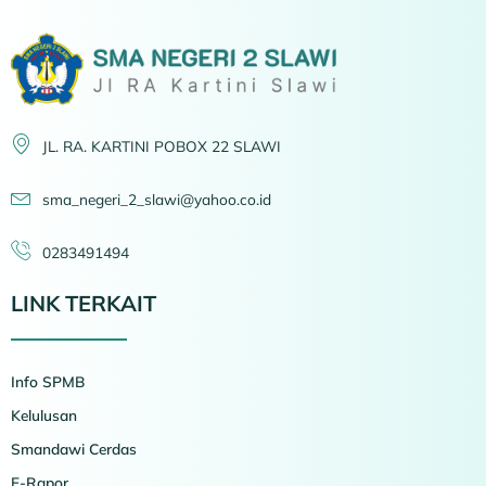
JL. RA. KARTINI POBOX 22 SLAWI
sma_negeri_2_slawi@yahoo.co.id
0283491494
LINK TERKAIT
Info SPMB
Kelulusan
Smandawi Cerdas
E-Rapor