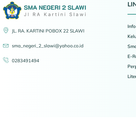
LI
Inf
JL. RA. KARTINI POBOX 22 SLAWI
Kel
sma_negeri_2_slawi@yahoo.co.id
Sma
E-R
0283491494
Per
Lit