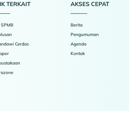
NK TERKAIT
AKSES CEPAT
o SPMB
Berita
ulusan
Pengumuman
ndawi Cerdas
Agenda
apor
Kontak
pustakaan
erazone
Copyright © 2026 SMAN 2 Slawi