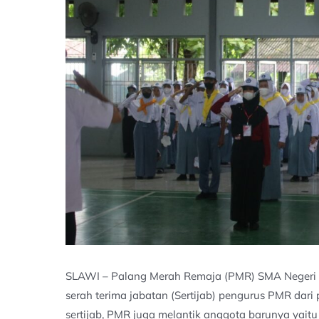
SLAWI – Palang Merah Remaja (PMR) SMA Negeri 2
serah terima jabatan (Sertijab) pengurus PMR dari
sertijab, PMR juga melantik anggota barunya yaitu